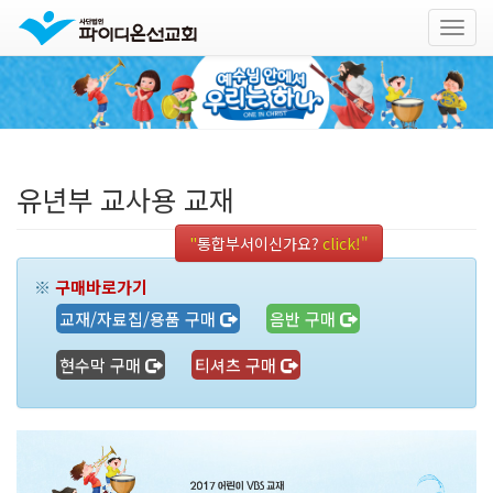
Togg
navig
본
문
바
로
가
기
유년부 교사용 교재
"
통합부서이신가요?
click!"
※
구매바로가기
교재/자료집/용품 구매
음반 구매
현수막 구매
티셔츠 구매