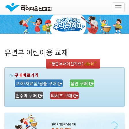
Togg
navig
본
문
바
로
가
기
유년부 어린이용 교재
"
통합부서이신가요?
click!"
※
구매바로가기
교재/자료집/용품 구매
음반 구매
현수막 구매
티셔츠 구매