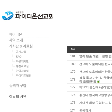
No
181
영어 단숨 해결~, 질병 
180
선교에 도움이되는 한국
179
선교에 도움이되는 한국
복음 들고 가는 길 한
178
정 모집안내)
177
제12기 총신대 (온라인)
176
총신대 한국어교원양성과
175
지나간 회보 구입하고 싶
174
은혜감사