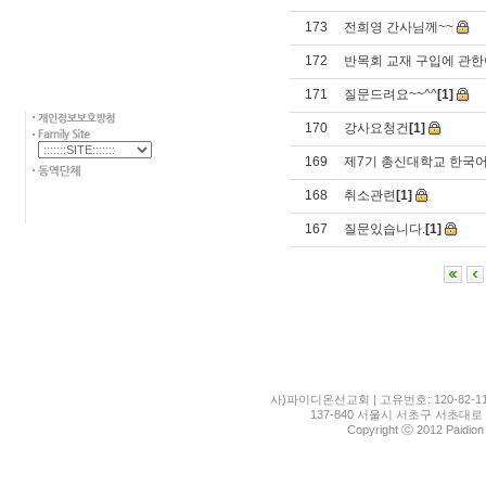
173
전희영 간사님께~~
172
반목회 교재 구입에 관한
171
질문드려요~~^^
[1]
170
강사요청건
[1]
169
제7기 총신대학교 한국
168
취소관련
[1]
167
질문있습니다.
[1]
사)파이디온선교회 | 고유번호: 120-82-11
137-840 서울시 서초구 서초대로 1
Copyright ⓒ 2012 Paidion M