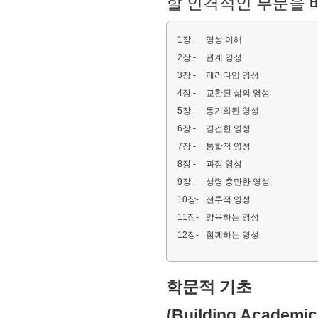
할 인격적인 부분을 
1장 -
영성 이해
2장 -
관계 영성
3장 -
패러다임 영성
4장 -
교환된 삶의 영성
5장 -
동기화된 영성
6장 -
경건한 영성
7장 -
통합적 영성
8장 -
과정 영성
9장 -
성령 충만한 영성
10장-
전투적 영성
11장-
양육하는 영성
12장-
함께하는 영성
학문적 기초
(Building Academic