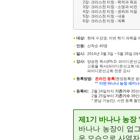
2장- 크리스천 티칭 - 목적과 목표
3장- 크리스천 티칭 - 소명과 비전
4장- 크리스천 티칭 - 권위와 자질
5장- 크리스천 티칭 - 내용
6장- 크리스천 티칭 - 계획
●
대상:
현재 수강생, 이번 학기 과목을
●
인원:
선착순 40명
●
일시:
2014년 3월 3일 ~ 5월 26일 (매
●
강사:
양승헌 목사(Ph.D. 파이디온선
고종율 목사(파이디온선교회 대
파이디온선교회 전문 강사
●
등록방법:
온라인 등록
(현장등록은 받
** 이번 바나나 농장 세미나
●
등록비:
2월 24일까지
기존기수
35만
2월 25일부터
기존기수
39만
* 분납 가능(단, 사전 등록 할
제1기 바나나 농장 
바나나 농장이 업
운 모습으로 사역자