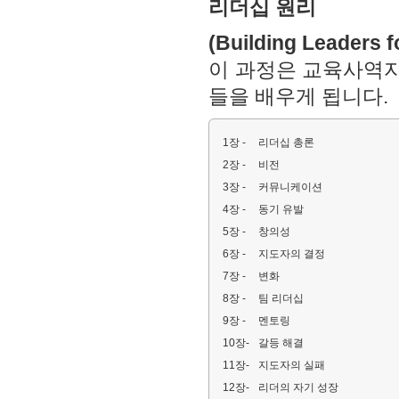
리더십 원리
(Building Leaders f
이 과정은 교육사역
들을 배우게 됩니다.
1장 -
리더십 총론
2장 -
비전
3장 -
커뮤니케이션
4장 -
동기 유발
5장 -
창의성
6장 -
지도자의 결정
7장 -
변화
8장 -
팀 리더십
9장 -
멘토링
10장-
갈등 해결
11장-
지도자의 실패
12장-
리더의 자기 성장