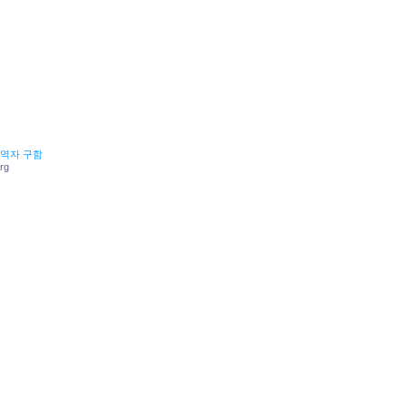
역자 구함
rg