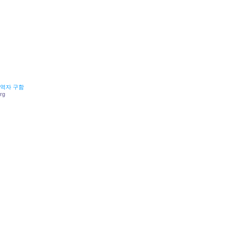
역자 구함
rg